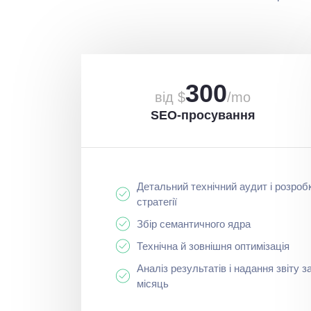
300
від $
/mo
SEO-просування
Детальний технічний аудит і розроб
стратегії
Збір семантичного ядра
Технічна й зовнішня оптимізація
Аналіз результатів і надання звіту з
місяць