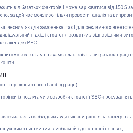
жить від багатьох факторів і може варіюватися від 150 $ за
існо, за цей час можливо тільки провести аналіз та виправи
льш чесним як для замовника, так і для рекламного агентств
ндивідуальний підхід і стратегія розвитку з відповідними в
о пакет для PPC.
ритими з клієнтам і готуємо план робіт з витратами праці і ч
 кошти.
ин
о-сторінковий сайт (Landing page).
сторінки із послугами з розробки стратегії SEO-просування 
включає весь необхідний аудит як внутрішніх параметрів сайт
ошуковими системами в мобільній і десктопній версіях;