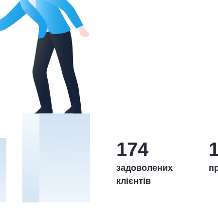
174
задоволених
пр
клієнтів