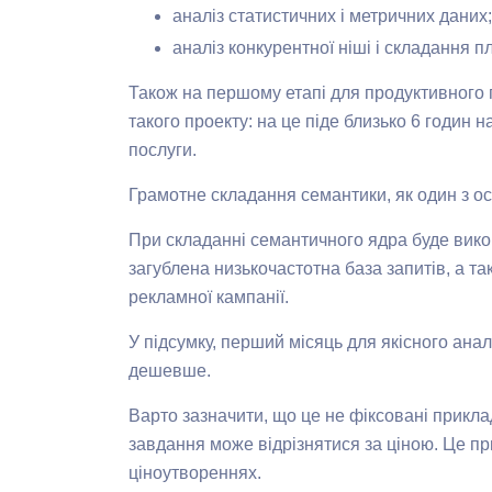
аналіз статистичних і метричних даних;
аналіз конкурентної ніші і складання пл
Також на першому етапі для продуктивного п
такого проекту: на це піде близько 6 годин 
послуги.
Грамотне складання семантики, як один з о
При складанні семантичного ядра буде викон
загублена низькочастотна база запитів, а та
рекламної кампанії.
У підсумку, перший місяць для якісного ана
дешевше.
Варто зазначити, що це не фіксовані прикл
завдання може відрізнятися за ціною. Це п
ціноутвореннях.