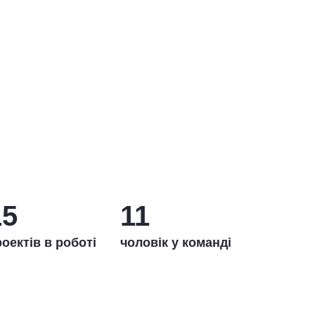
15
11
оектів в роботі
чоловік у команді