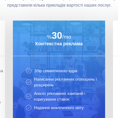
представили кілька прикладів вартості наших послуг.
30
%
/mo
Контекстна реклама
ка
Збір семантичного ядра
Написання рекламних оголошень і
розширень
Аналіз рекламних кампаній і
коригування ставок
а
Надання аналітичного звіту