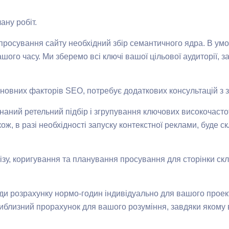
ану робіт.
росування сайту необхідний збір семантичного ядра. В умов
нашого часу. Ми зберемо всі ключі вашої цільової аудиторії,
сновних факторів SEO, потребує додаткових консультацій з 
аний ретельний підбір і згрупування ключових високочастотн
кож, в разі необхідності запуску контекстної реклами, буде 
лізу, коригування та планування просування для сторінки ск
ади розрахунку нормо-годин індивідуально для вашого проек
риблизний прорахунок для вашого розуміння, завдяки якому