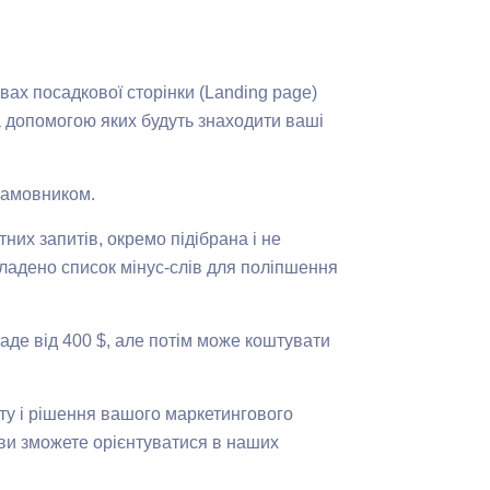
ах посадкової сторінки (Landing page)
 за допомогою яких будуть знаходити ваші
замовником.
их запитів, окремо підібрана і не
складено список мінус-слів для поліпшення
ладе від 400 $, але потім може коштувати
ту і рішення вашого маркетингового
 ви зможете орієнтуватися в наших