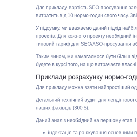
Для прикладу, вартість SEO-просування зале
витратить від 10 нормо-годин свого часу. Зв
У підсумку, ми вважаємо даний підхід найбі
проектів. Для кожного проекту необхідний і
типовий тариф для SEO/ASO-просування аб
Таким чином, ми намагаємося бути більш відк
будете в курсі того, на що витрачаєте власні
Приклади розрахунку нормо-год
Для прикладу можна взяти найпростіший одн
Детальний технічний аудит для лендінгової 
наших фахівців (300 $).
Даний аналіз необхідний на першому етапі і 
індексація та ранжування основними п