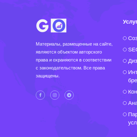
Услу
Соз
Материалы, размещенные на сайте,
SE
являются объектом авторского
права и охраняются в соответствии
Ди
с законодательством. Все права
Инт
защищены.
бр
Кон
Ана
Telegram
Пар
Viber
ус